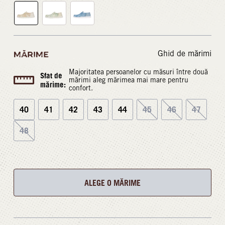
Ghid de mărimi
MĂRIME
Majoritatea persoanelor cu măsuri între două
Sfat de
mărimi aleg mărimea mai mare pentru
mărime:
confort.
40
41
42
43
44
45
46
47
48
ALEGE O MĂRIME