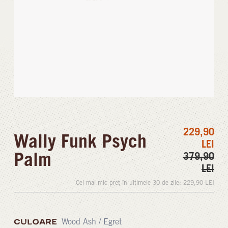
229,90
Wally Funk Psych
LEI
Palm
379,90
LEI
Cel mai mic preț în ultimele 30 de zile:
229,90
LEI
CULOARE
Wood Ash / Egret