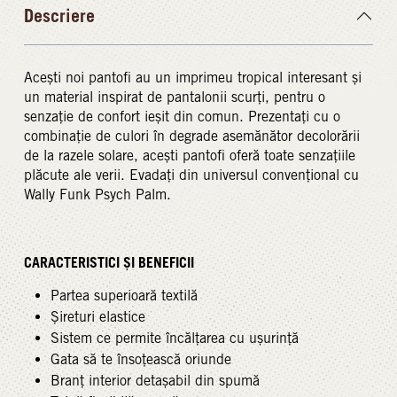
Descriere
Acești noi pantofi au un imprimeu tropical interesant și
un material inspirat de pantalonii scurți, pentru o
senzație de confort ieșit din comun. Prezentați cu o
combinație de culori în degrade asemănător decolorării
de la razele solare, acești pantofi oferă toate senzațiile
plăcute ale verii. Evadați din universul convențional cu
Wally Funk Psych Palm.
CARACTERISTICI ȘI BENEFICII
Partea superioară textilă
Șireturi elastice
Sistem ce permite încălțarea cu ușurință
Gata să te însoțească oriunde
Branț interior detașabil din spumă