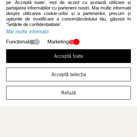
pe 'Acceptă toate', ești de acord cu această utilizare și
partajarea informațiilor cu partenerii noștri. Mai multe informații
despre utilizarea cookie-urilor și a partenerilor, precum și
Noutăți
Femei
opțiunile de modificare a consimțământului tău, găsești în
'Setările de confidențialitate'.
Mai multe informații
Funcțional
Marketing
Acceptă toate
Acceptă selecția
ARATĂ ÎNCĂLȚĂMINTEA ÎN ACEASTĂ
Bărbați
Copii
Refuză
MĂRIME