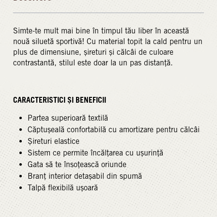
Simte-te mult mai bine în timpul tău liber în această
nouă siluetă sportivă! Cu material topit la cald pentru un
plus de dimensiune, șireturi și călcâi de culoare
contrastantă, stilul este doar la un pas distanță.
CARACTERISTICI ȘI BENEFICII
Partea superioară textilă
Căptușeală confortabilă cu amortizare pentru călcâi
Șireturi elastice
Sistem ce permite încălțarea cu ușurință
Gata să te însoțească oriunde
Branț interior detașabil din spumă
Talpă flexibilă ușoară