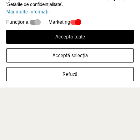
'Setările de confidențialitate'.
Mai multe informații
Funcțional
Marketing
Acceptă toate
Acceptă selecția
ARATĂ ÎNCĂLȚĂMINTEA ÎN ACEASTĂ
Bărbați
Copii
Refuză
MĂRIME