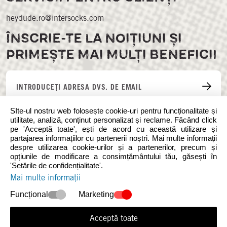
heydude.ro@intersocks.com
ÎNSCRIE-TE LA NOIȚIUNI ȘI
PRIMEȘTE MAI MULȚI BENEFICII
SIte-ul nostru web folosește cookie-uri pentru funcționalitate și
utilitate, analiză, conținut personalizat și reclame. Făcând click
pe 'Acceptă toate', ești de acord cu această utilizare și
partajarea informațiilor cu partenerii noștri. Mai multe informații
despre utilizarea cookie-urilor și a partenerilor, precum și
opțiunile de modificare a consimțământului tău, găsești în
'Setările de confidențialitate'.
Urmați-ne pe rețelele de socializare
Mai multe informații
Funcțional
Marketing
Acceptă toate