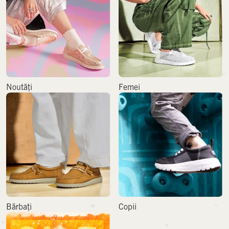
Noutăți
Femei
Bărbați
Copii