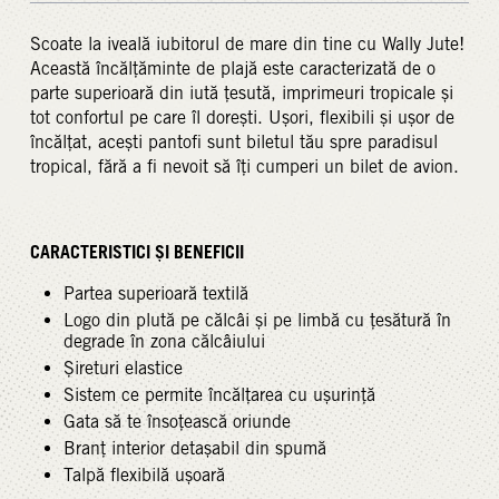
Scoate la iveală iubitorul de mare din tine cu Wally Jute!
Această încălțăminte de plajă este caracterizată de o
parte superioară din iută țesută, imprimeuri tropicale și
tot confortul pe care îl dorești. Ușori, flexibili și ușor de
încălțat, acești pantofi sunt biletul tău spre paradisul
tropical, fără a fi nevoit să îți cumperi un bilet de avion.
CARACTERISTICI ȘI BENEFICII
Partea superioară textilă
Logo din plută pe călcâi și pe limbă cu țesătură în
degrade în zona călcâiului
Șireturi elastice
Sistem ce permite încălțarea cu ușurință
Gata să te însoțească oriunde
Branț interior detașabil din spumă
Talpă flexibilă ușoară