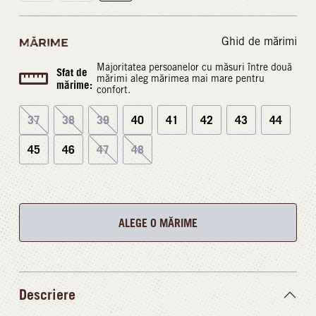
Ghid de mărimi
MĂRIME
Majoritatea persoanelor cu măsuri între două
Sfat de
mărimi aleg mărimea mai mare pentru
mărime:
confort.
37
38
39
40
41
42
43
44
45
46
47
48
ALEGE O MĂRIME
Descriere