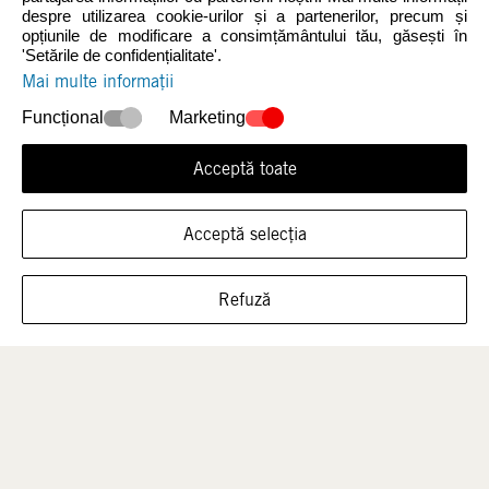
despre utilizarea cookie-urilor și a partenerilor, precum și
opțiunile de modificare a consimțământului tău, găsești în
Noutăți
Femei
'Setările de confidențialitate'.
Mai multe informații
Funcțional
Marketing
Acceptă toate
Acceptă selecția
ARATĂ ÎNCĂLȚĂMINTEA ÎN ACEASTĂ
Bărbați
Copii
Refuză
MĂRIME