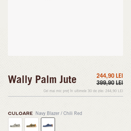
244,90
LEI
Wally Palm Jute
399,90
LEI
Cel mai mic preț în ultimele 30 de zile:
244,90
LEI
CULOARE
Navy Blazer / Chili Red