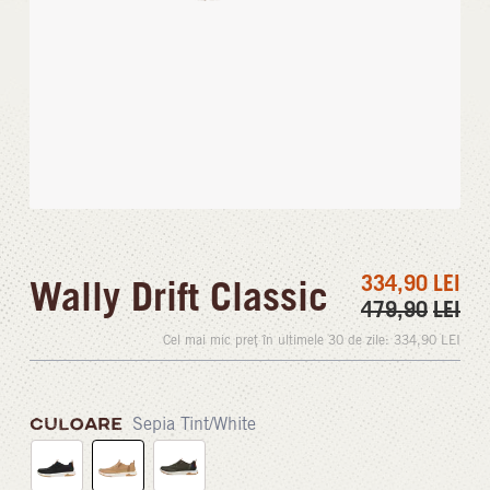
334,90
LEI
Wally Drift Classic
479,90
LEI
Cel mai mic preț în ultimele 30 de zile:
334,90
LEI
CULOARE
Sepia Tint/White