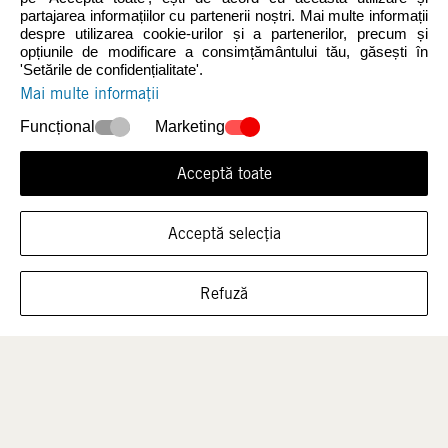
partajarea informațiilor cu partenerii noștri. Mai multe informații
despre utilizarea cookie-urilor și a partenerilor, precum și
opțiunile de modificare a consimțământului tău, găsești în
Noutăți
Femei
'Setările de confidențialitate'.
Mai multe informații
Funcțional
Marketing
Acceptă toate
Acceptă selecția
ARATĂ ÎNCĂLȚĂMINTEA ÎN ACEASTĂ
Bărbați
Copii
Refuză
MĂRIME