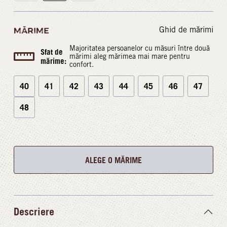
Ghid de mărimi
MĂRIME
Majoritatea persoanelor cu măsuri între două
Sfat de
mărimi aleg mărimea mai mare pentru
mărime:
confort.
40
41
42
43
44
45
46
47
48
ALEGE O MĂRIME
Descriere