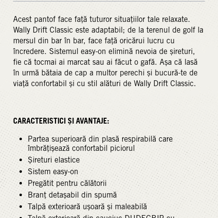
Acest pantof face față tuturor situațiilor tale relaxate.
Wally Drift Classic este adaptabil; de la terenul de golf la
mersul din bar în bar, face față oricărui lucru cu
încredere. Sistemul easy-on elimină nevoia de șireturi,
fie că tocmai ai marcat sau ai făcut o gafă. Așa că lasă
în urmă bătaia de cap a multor perechi și bucură-te de
viață confortabil și cu stil alături de Wally Drift Classic.
CARACTERISTICI ȘI AVANTAJE:
Partea superioară din plasă respirabilă care
îmbrățișează confortabil piciorul
Șireturi elastice
Sistem easy-on
Pregătit pentru călătorii
Branț detașabil din spumă
Talpă exterioară ușoară și maleabilă