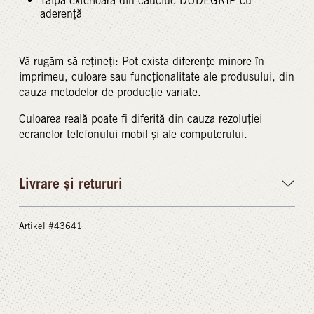
Talpă exterioară din cauciuc DUDEGRIP cu
aderență
Vă rugăm să rețineți: Pot exista diferențe minore în
imprimeu, culoare sau funcționalitate ale produsului, din
cauza metodelor de producție variate.
Culoarea reală poate fi diferită din cauza rezoluției
ecranelor telefonului mobil și ale computerului.
Livrare și retururi
Artikel #43641