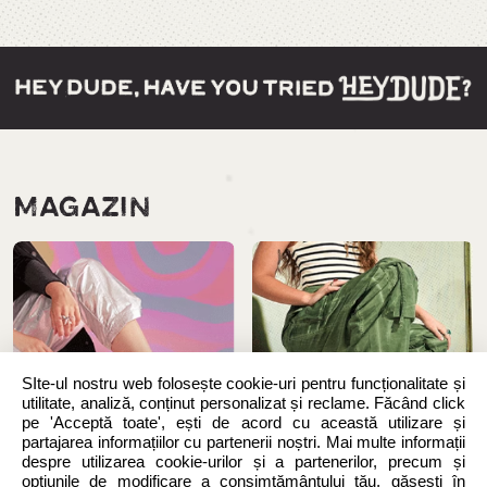
MAGAZIN
SIte-ul nostru web folosește cookie-uri pentru funcționalitate și
utilitate, analiză, conținut personalizat și reclame. Făcând click
pe 'Acceptă toate', ești de acord cu această utilizare și
partajarea informațiilor cu partenerii noștri. Mai multe informații
despre utilizarea cookie-urilor și a partenerilor, precum și
opțiunile de modificare a consimțământului tău, găsești în
Noutăți
Femei