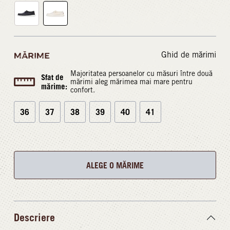
Ghid de mărimi
MĂRIME
Majoritatea persoanelor cu măsuri între două
Sfat de
mărimi aleg mărimea mai mare pentru
mărime:
confort.
36
37
38
39
40
41
ALEGE O MĂRIME
Descriere