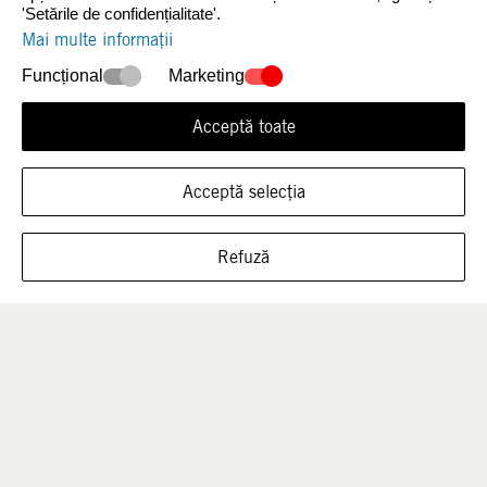
'Setările de confidențialitate'.
Mai multe informații
Funcțional
Marketing
Acceptă toate
Acceptă selecția
ARATĂ ÎNCĂLȚĂMINTEA ÎN ACEASTĂ
Bărbați
Copii
Refuză
MĂRIME