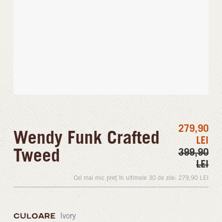
279,90
Wendy Funk Crafted
LEI
Tweed
399,90
LEI
Cel mai mic preț în ultimele 30 de zile:
279,90
LEI
CULOARE
Ivory