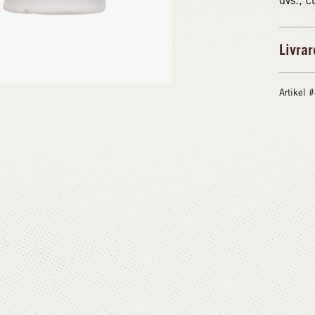
dvs., c
Livrar
Artikel