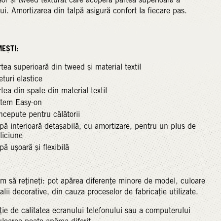
lui. Amortizarea din talpă asigură confort la fiecare pas.
MEȘTI:
tea superioară din tweed și material textil
eturi elastice
tea din spate din material textil
stem Easy-on
cepute pentru călătorii
pă interioară detașabilă, cu amortizare, pentru un plus de
liciune
pă ușoară și flexibilă
m să rețineți: pot apărea diferențe minore de model, culoare
alii decorative, din cauza proceselor de fabricație utilizate.
ție de calitatea ecranului telefonului sau a computerului