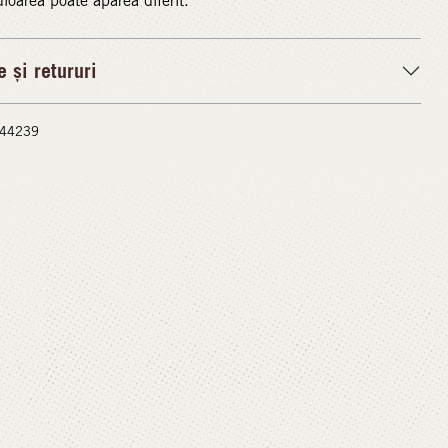
uloarea poate apărea diferit.
e și retururi
 #44239