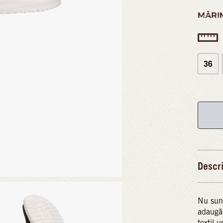
MĂRI
36
Descr
Nu sunt
adaugă 
textil 