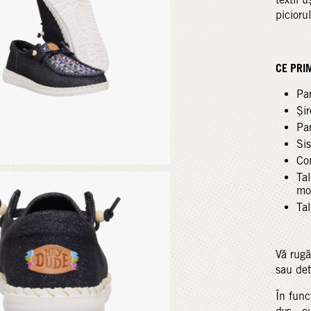
picioru
CE PRI
Par
Șir
Par
Si
Con
Tal
mo
Tal
Vă rugă
sau det
În func