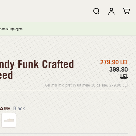
are și înțelegere.
dy Funk Crafted
279,90
LEI
399,90
eed
LEI
Cel mai mic preț în ultimele 30 de zile:
279,90
LEI
ARE
Black