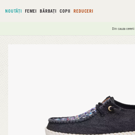
NOUTĂȚI
FEMEI
BĂRBAȚI
COPII
REDUCERI
Din cauza cererii
Acasă
/
Wendy Funk Crafted Tweed