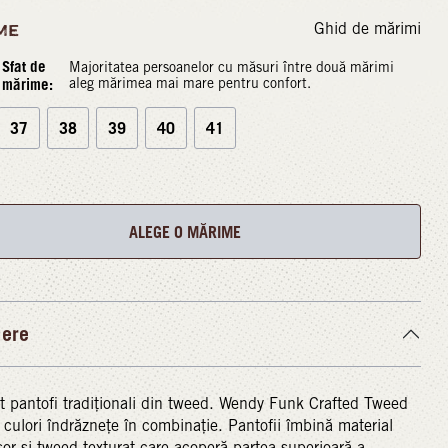
Ghid de mărimi
ME
Sfat de
Majoritatea persoanelor cu măsuri între două mărimi
mărime:
aleg mărimea mai mare pentru confort.
37
38
39
40
41
ALEGE O MĂRIME
iere
 pantofi tradiționali din tweed. Wendy Funk Crafted Tweed
culori îndrăznețe în combinație. Pantofii îmbină material
ușor și tweed texturat care acoperă partea superioară a