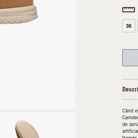
36
Descr
Când es
Camden 
de iarn
artific
tragere,