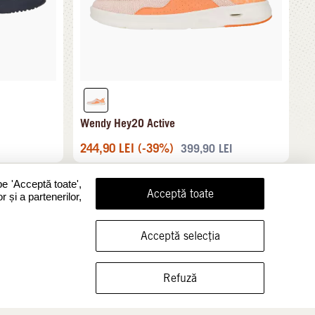
Wendy Hey2O Active
244,90
LEI
(-39%)
399,90
LEI
pe 'Acceptă toate',
Acceptă toate
r și a partenerilor,
Acceptă selecția
ARATĂ ÎNCĂLȚĂMINTEA ÎN ACEASTĂ MĂRIME
Refuză