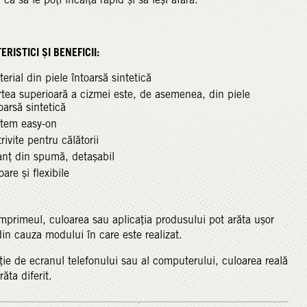
RISTICI ȘI BENEFICII:
erial din piele întoarsă sintetică
tea superioară a cizmei este, de asemenea, din piele
oarsă sintetică
stem easy-on
rivite pentru călătorii
anț din spumă, detașabil
are și flexibile
mprimeul, culoarea sau aplicația produsului pot arăta ușor
 din cauza modului în care este realizat.
ție de ecranul telefonului sau al computerului, culoarea reală
ăta diferit.