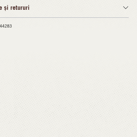
e și retururi
 #44283