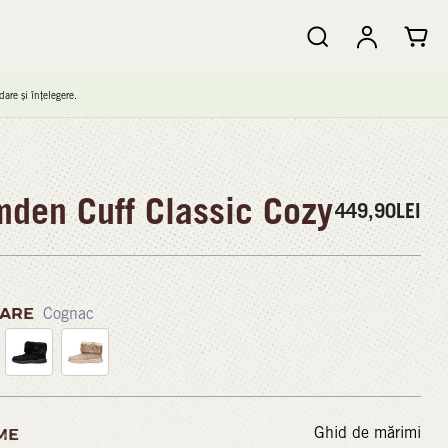
are și înțelegere.
den Cuff Classic Cozy
449,90
LEI
ARE
Cognac
Ghid de mărimi
ME