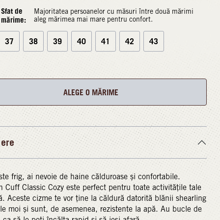
Sfat de
Majoritatea persoanelor cu măsuri între două mărimi
mărime:
aleg mărimea mai mare pentru confort.
37
38
39
40
41
42
43
ALEGE O MĂRIME
iere
te frig, ai nevoie de haine călduroase și confortabile.
Cuff Classic Cozy este perfect pentru toate activitățile tale
ă. Aceste cizme te vor ține la căldură datorită blănii shearling
iale moi și sunt, de asemenea, rezistente la apă. Au bucle de
 ca să le poți încălța rapid și să ieși afară.