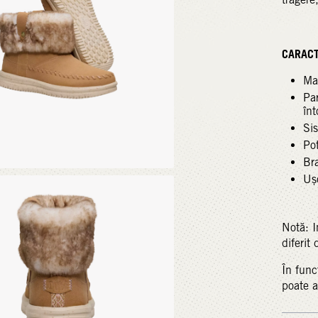
CARACTE
Mat
Par
înt
Si
Pot
Br
Ușo
Notă: I
diferit
În func
poate ar