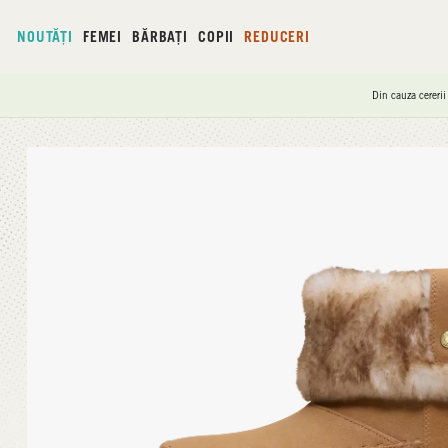
NOUTĂȚI
FEMEI
BĂRBAȚI
COPII
REDUCERI
Din cauza cererii
Acasă
/
Camden Cuff Classic Cozy