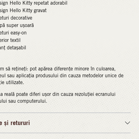
ign Hello Kitty repetat adorabil
ign Hello Kitty gravat
eturi decorative
lpă super ușoară
eturi easy-on
erior textil
nț detașabil
m să rețineți: pot apărea diferențe minore în culoarea,
ul sau aplicația produsului din cauza metodelor unice de
ie utilizate.
a reală poate diferi ușor din cauza rezoluției ecranului
ului sau computerului.
e și retururi