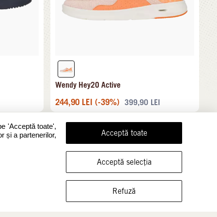
Wendy Hey2O Active
244,90
LEI
(-39%)
399,90
LEI
pe 'Acceptă toate',
Acceptă toate
r și a partenerilor,
Acceptă selecția
ARATĂ ÎNCĂLȚĂMINTEA ÎN ACEASTĂ MĂRIME
Refuză