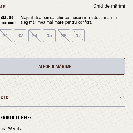
Ghid de mărimi
ME
Sfat de
Majoritatea persoanelor cu măsuri între două mărimi
mărime:
aleg mărimea mai mare pentru confort.
31
32
34
35
36
37
ALEGE O MĂRIME
iere
ERISTICI CHEIE:
rmă Wendy