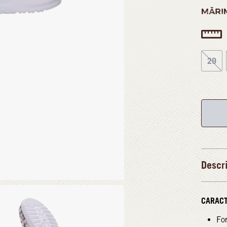
MĂRI
29
Descr
CARACT
Fo