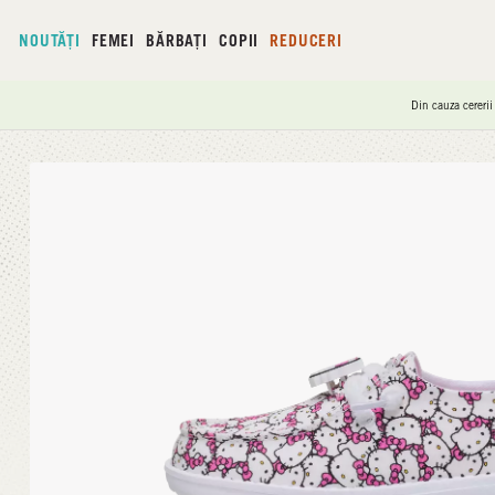
NOUTĂȚI
FEMEI
BĂRBAȚI
COPII
REDUCERI
Din cauza cererii
Acasă
/
Wendy Y Hello Kitty Takeover