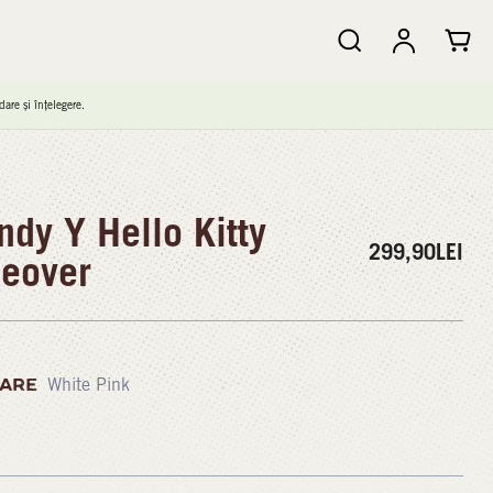
are și înțelegere.
dy Y Hello Kitty
299,90
LEI
eover
ARE
White Pink