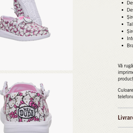
Des
Des
Șir
Ta
Șir
Int
Bra
Vă rugă
imprime
producț
Culoare
telefon
Livrar