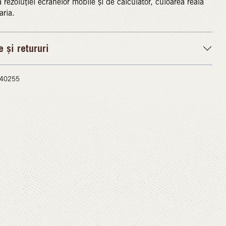
ă rezoluției ecranelor mobile și de calculator, culoarea reală
aria.
e și retururi
 #40255