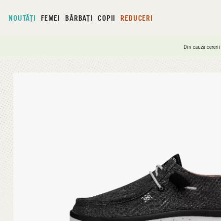
NOUTĂȚI
FEMEI
BĂRBAȚI
COPII
REDUCERI
Din cauza cererii
Acasă
/
Wendy Peak Chambray