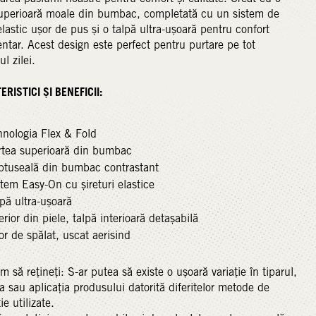
superioară moale din bumbac, completată cu un sistem de
elastic ușor de pus și o talpă ultra-ușoară pentru confort
ntar. Acest design este perfect pentru purtare pe tot
l zilei.
RISTICI ȘI BENEFICII:
hnologia Flex & Fold
rtea superioară din bumbac
ptuseală din bumbac contrastant
tem Easy-On cu șireturi elastice
pă ultra-ușoară
erior din piele, talpă interioară detașabilă
r de spălat, uscat aerisind
m să rețineți: S-ar putea să existe o ușoară variație în tiparul,
a sau aplicația produsului datorită diferitelor metode de
ie utilizate.