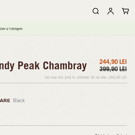
are și înțelegere.
244,90
LEI
ndy Peak Chambray
399,90
LEI
Cel mai mic preț în ultimele 30 de zile:
244,90
LEI
ARE
Black