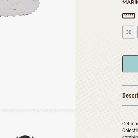
MĂRI
36
Descr
Cel mai
Colecți
combina