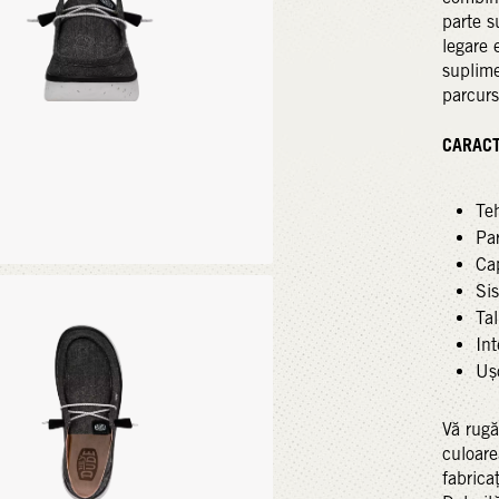
parte 
legare 
suplime
parcursu
CARACTE
Te
Pa
Ca
Sis
Tal
Int
Ușo
Vă rugă
culoare
fabricaț