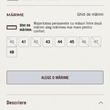
Ghid de mărimi
MĂRIME
Majoritatea persoanelor cu măsuri între două
Sfat de
mărimi aleg mărimea mai mare pentru
mărime:
confort.
40
41
42
43
44
45
46
47
48
ALEGE O MĂRIME
Descriere