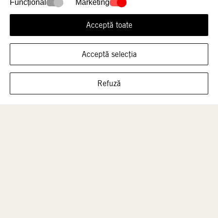
Funcțional
Marketing
Acceptă toate
Acceptă selecția
ARATĂ ÎNCĂLȚĂMINTEA ÎN ACEASTĂ
Bărbați
Copii
Refuză
MĂRIME
Reduceri