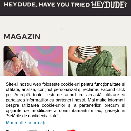
MAGAZIN
SIte-ul nostru web folosește cookie-uri pentru funcționalitate și
utilitate, analiză, conținut personalizat și reclame. Făcând click
pe 'Acceptă toate', ești de acord cu această utilizare și
partajarea informațiilor cu partenerii noștri. Mai multe informații
despre utilizarea cookie-urilor și a partenerilor, precum și
opțiunile de modificare a consimțământului tău, găsești în
Noutăți
Femei
'Setările de confidențialitate'.
Mai multe informații