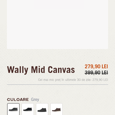
279,90
LEI
Wally Mid Canvas
399,90
LEI
Cel mai mic preț în ultimele 30 de zile:
279,90
LEI
CULOARE
Grey