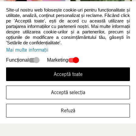
SIte-ul nostru web folosește cookie-uri pentru funcționalitate și
utilitate, analiză, conținut personalizat și reclame. Făcând click
pe 'Acceptă toate', ești de acord cu această utilizare și
partajarea informațiilor cu partenerii noștri. Mai multe informații
despre utilizarea cookie-urilor și a partenerilor, precum și
Noutăți
Femei
opțiunile de modificare a consimțământului tău, găsești în
'Setările de confidențialitate'.
Mai multe informații
Funcțional
Marketing
Acceptă toate
Acceptă selecția
ARATĂ ÎNCĂLȚĂMINTEA ÎN ACEASTĂ
Bărbați
Copii
Refuză
MĂRIME