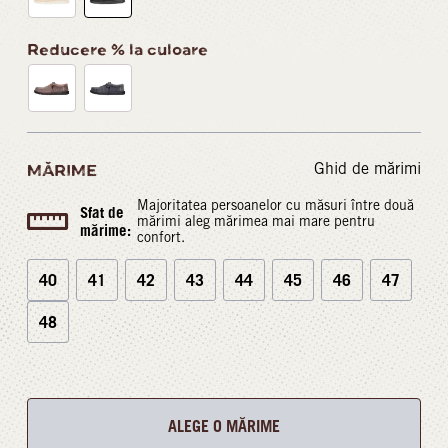
Reducere % la culoare
Ghid de mărimi
MĂRIME
Majoritatea persoanelor cu măsuri între două
Sfat de
mărimi aleg mărimea mai mare pentru
mărime:
confort.
40
41
42
43
44
45
46
47
48
ALEGE O MĂRIME