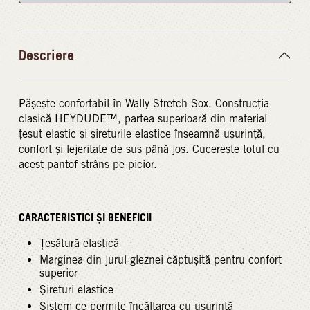
Descriere
Pășește confortabil în Wally Stretch Sox. Construcția
clasică HEYDUDE™, partea superioară din material
țesut elastic și șireturile elastice înseamnă ușurință,
confort și lejeritate de sus până jos. Cucerește totul cu
acest pantof strâns pe picior.
CARACTERISTICI ȘI BENEFICII
Țesătură elastică
Marginea din jurul gleznei căptușită pentru confort
superior
Șireturi elastice
Sistem ce permite încălțarea cu ușurință