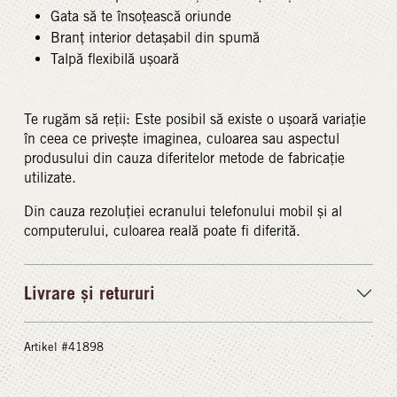
Gata să te însoțească oriunde
Branț interior detașabil din spumă
Talpă flexibilă ușoară
Te rugăm să reții: Este posibil să existe o ușoară variație
în ceea ce privește imaginea, culoarea sau aspectul
produsului din cauza diferitelor metode de fabricație
utilizate.
Din cauza rezoluției ecranului telefonului mobil și al
computerului, culoarea reală poate fi diferită.
Livrare și retururi
Artikel #41898