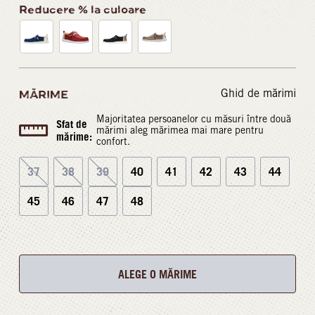
Reducere % la culoare
Ghid de mărimi
MĂRIME
Majoritatea persoanelor cu măsuri între două
Sfat de
mărimi aleg mărimea mai mare pentru
mărime:
confort.
37
38
39
40
41
42
43
44
45
46
47
48
ALEGE O MĂRIME