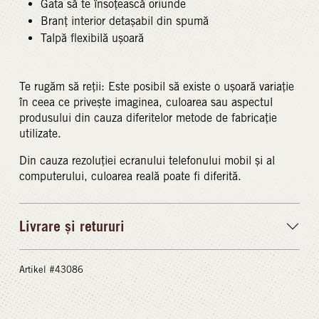
Gata să te însoțească oriunde
Branț interior detașabil din spumă
Talpă flexibilă ușoară
Te rugăm să reții: Este posibil să existe o ușoară variație
în ceea ce privește imaginea, culoarea sau aspectul
produsului din cauza diferitelor metode de fabricație
utilizate.
Din cauza rezoluției ecranului telefonului mobil și al
computerului, culoarea reală poate fi diferită.
Livrare și retururi
Artikel #43086