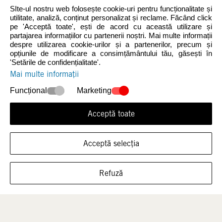
SIte-ul nostru web folosește cookie-uri pentru funcționalitate și
utilitate, analiză, conținut personalizat și reclame. Făcând click
pe 'Acceptă toate', ești de acord cu această utilizare și
partajarea informațiilor cu partenerii noștri. Mai multe informații
despre utilizarea cookie-urilor și a partenerilor, precum și
opțiunile de modificare a consimțământului tău, găsești în
Noutăți
Femei
'Setările de confidențialitate'.
Mai multe informații
Funcțional
Marketing
Acceptă toate
Acceptă selecția
ARATĂ ÎNCĂLȚĂMINTEA ÎN ACEASTĂ
Bărbați
Copii
Refuză
MĂRIME