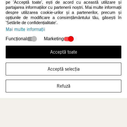
pe 'Acceptă toate', ești de acord cu această utilizare și
partajarea informațiilor cu partenerii noștri. Mai multe informații
despre utilizarea cookie-urilor și a partenerilor, precum și
Noutăți
Femei
opțiunile de modificare a consimțământului tău, găsești în
'Setările de confidențialitate'.
Mai multe informații
Funcțional
Marketing
Acceptă toate
Acceptă selecția
ARATĂ ÎNCĂLȚĂMINTEA ÎN ACEASTĂ
Bărbați
Copii
Refuză
MĂRIME