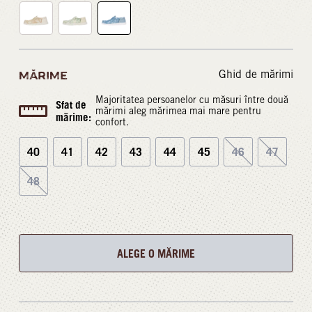
Ghid de mărimi
MĂRIME
Majoritatea persoanelor cu măsuri între două
Sfat de
mărimi aleg mărimea mai mare pentru
mărime:
confort.
40
41
42
43
44
45
46
47
48
ALEGE O MĂRIME