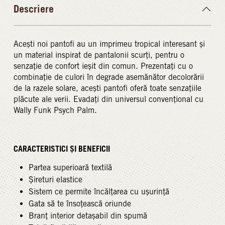
Descriere
Acești noi pantofi au un imprimeu tropical interesant și
un material inspirat de pantalonii scurți, pentru o
senzație de confort ieșit din comun. Prezentați cu o
combinație de culori în degrade asemănător decolorării
de la razele solare, acești pantofi oferă toate senzațiile
plăcute ale verii. Evadați din universul convențional cu
Wally Funk Psych Palm.
CARACTERISTICI ȘI BENEFICII
Partea superioară textilă
Șireturi elastice
Sistem ce permite încălțarea cu ușurință
Gata să te însoțească oriunde
Branț interior detașabil din spumă