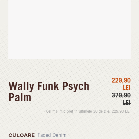
229,90
Wally Funk Psych
LEI
Palm
379,90
LEI
Cel mai mic preț în ultimele 30 de zile:
229,90
LEI
CULOARE
Faded Denim