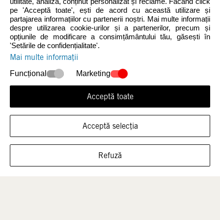
utilitate, analiză, conținut personalizat și reclame. Făcând click
pe 'Acceptă toate', ești de acord cu această utilizare și
partajarea informațiilor cu partenerii noștri. Mai multe informații
despre utilizarea cookie-urilor și a partenerilor, precum și
Noutăți
Femei
opțiunile de modificare a consimțământului tău, găsești în
'Setările de confidențialitate'.
Mai multe informații
Funcțional
Marketing
Acceptă toate
Acceptă selecția
ARATĂ ÎNCĂLȚĂMINTEA ÎN ACEASTĂ
Bărbați
Copii
Refuză
MĂRIME