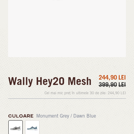
244,90
LEI
Wally Hey2O Mesh
399,90
LEI
Cel mai mic preț în ultimele 30 de zile:
244,90
LEI
CULOARE
Monument Grey / Dawn Blue