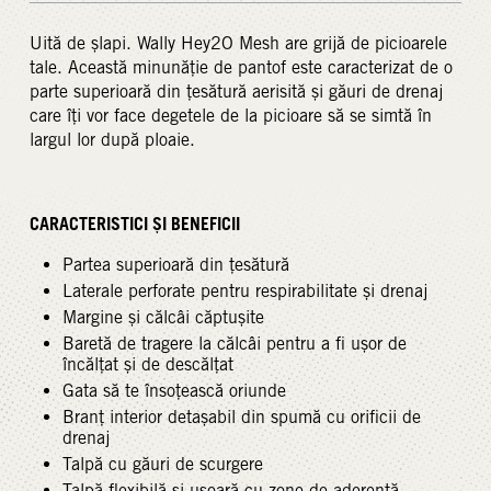
Uită de șlapi. Wally Hey2O Mesh are grijă de picioarele
tale. Această minunăție de pantof este caracterizat de o
parte superioară din țesătură aerisită și găuri de drenaj
care îți vor face degetele de la picioare să se simtă în
largul lor după ploaie.
CARACTERISTICI ȘI BENEFICII
Partea superioară din țesătură
Laterale perforate pentru respirabilitate și drenaj
Margine și călcâi căptușite
Baretă de tragere la călcâi pentru a fi ușor de
încălțat și de descălțat
Gata să te însoțească oriunde
Branț interior detașabil din spumă cu orificii de
drenaj
Talpă cu găuri de scurgere
Talpă flexibilă și ușoară cu zone de aderență