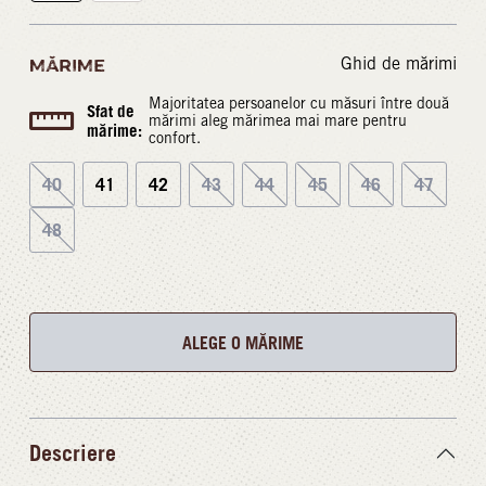
Ghid de mărimi
MĂRIME
Majoritatea persoanelor cu măsuri între două
Sfat de
mărimi aleg mărimea mai mare pentru
mărime:
confort.
40
41
42
43
44
45
46
47
48
ALEGE O MĂRIME
Descriere