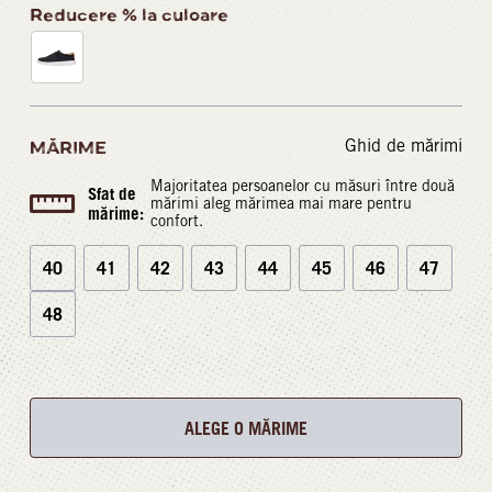
Reducere % la culoare
Ghid de mărimi
MĂRIME
Majoritatea persoanelor cu măsuri între două
Sfat de
mărimi aleg mărimea mai mare pentru
mărime:
confort.
40
41
42
43
44
45
46
47
48
ALEGE O MĂRIME