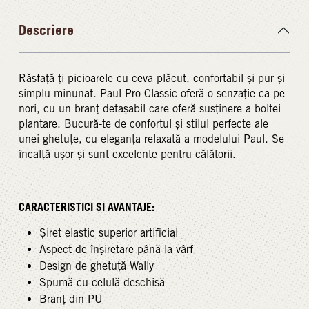
Descriere
Răsfață-ți picioarele cu ceva plăcut, confortabil și pur și
simplu minunat. Paul Pro Classic oferă o senzație ca pe
nori, cu un branț detașabil care oferă susținere a boltei
plantare. Bucură-te de confortul și stilul perfecte ale
unei ghetuțe, cu eleganța relaxată a modelului Paul. Se
încalță ușor și sunt excelente pentru călătorii.
CARACTERISTICI ȘI AVANTAJE:
Șiret elastic superior artificial
Aspect de înșiretare până la vârf
Design de ghetuță Wally
Spumă cu celulă deschisă
Branț din PU