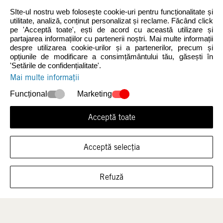
SIte-ul nostru web folosește cookie-uri pentru funcționalitate și
utilitate, analiză, conținut personalizat și reclame. Făcând click
pe 'Acceptă toate', ești de acord cu această utilizare și
partajarea informațiilor cu partenerii noștri. Mai multe informații
despre utilizarea cookie-urilor și a partenerilor, precum și
opțiunile de modificare a consimțământului tău, găsești în
Noutăți
Femei
'Setările de confidențialitate'.
Mai multe informații
Funcțional
Marketing
Acceptă toate
Acceptă selecția
ARATĂ ÎNCĂLȚĂMINTEA ÎN ACEASTĂ
Bărbați
Copii
Refuză
MĂRIME