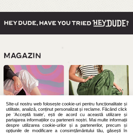
MAGAZIN
SIte-ul nostru web folosește cookie-uri pentru funcționalitate și
utilitate, analiză, conținut personalizat și reclame. Făcând click
pe 'Acceptă toate', ești de acord cu această utilizare și
partajarea informațiilor cu partenerii noștri. Mai multe informații
despre utilizarea cookie-urilor și a partenerilor, precum și
opțiunile de modificare a consimțământului tău, găsești în
Noutăți
Femei