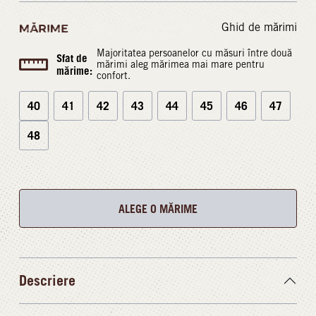
Ghid de mărimi
MĂRIME
Majoritatea persoanelor cu măsuri între două
Sfat de
mărimi aleg mărimea mai mare pentru
mărime:
confort.
40
41
42
43
44
45
46
47
48
ALEGE O MĂRIME
Descriere