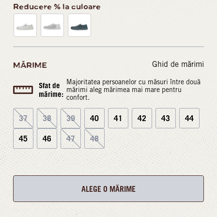
Reducere % la culoare
Ghid de mărimi
MĂRIME
Majoritatea persoanelor cu măsuri între două
Sfat de
mărimi aleg mărimea mai mare pentru
mărime:
confort.
37
38
39
40
41
42
43
44
45
46
47
48
ALEGE O MĂRIME