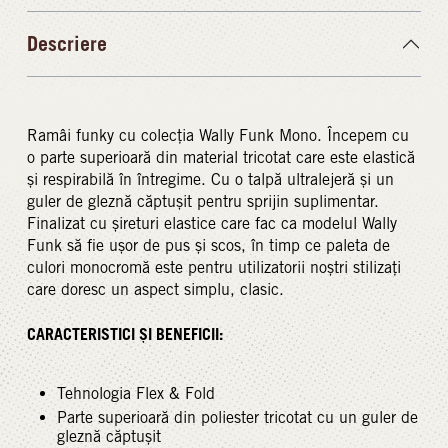
Descriere
Ramâi funky cu colecția Wally Funk Mono. Începem cu
o parte superioară din material tricotat care este elastică
și respirabilă în întregime. Cu o talpă ultralejeră și un
guler de gleznă căptușit pentru sprijin suplimentar.
Finalizat cu șireturi elastice care fac ca modelul Wally
Funk să fie ușor de pus și scos, în timp ce paleta de
culori monocromă este pentru utilizatorii noștri stilizați
care doresc un aspect simplu, clasic.
CARACTERISTICI ȘI BENEFICII:
Tehnologia Flex & Fold
Parte superioară din poliester tricotat cu un guler de
gleznă căptușit