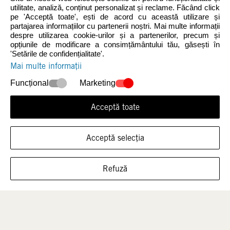
utilitate, analiză, conținut personalizat și reclame. Făcând click
pe 'Acceptă toate', ești de acord cu această utilizare și
partajarea informațiilor cu partenerii noștri. Mai multe informații
despre utilizarea cookie-urilor și a partenerilor, precum și
Noutăți
Femei
opțiunile de modificare a consimțământului tău, găsești în
'Setările de confidențialitate'.
Mai multe informații
Funcțional
Marketing
Acceptă toate
Acceptă selecția
ARATĂ ÎNCĂLȚĂMINTEA ÎN ACEASTĂ
Bărbați
Copii
Refuză
MĂRIME