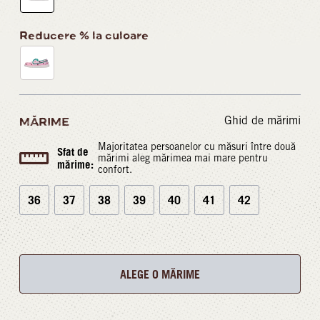
Reducere % la culoare
Ghid de mărimi
MĂRIME
Majoritatea persoanelor cu măsuri între două
Sfat de
mărimi aleg mărimea mai mare pentru
mărime:
confort.
36
37
38
39
40
41
42
ALEGE O MĂRIME