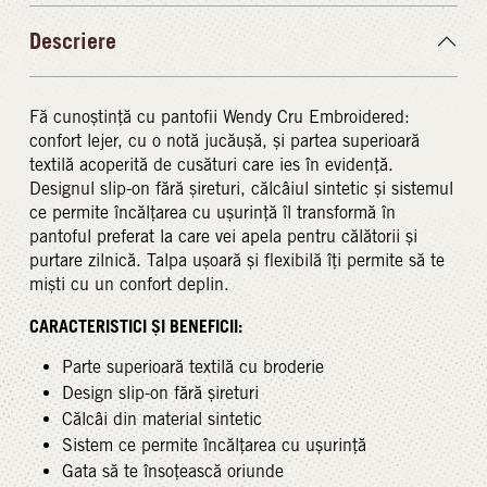
Descriere
Fă cunoștință cu pantofii Wendy Cru Embroidered:
confort lejer, cu o notă jucăușă, și partea superioară
textilă acoperită de cusături care ies în evidență.
Designul slip-on fără șireturi, călcâiul sintetic și sistemul
ce permite încălțarea cu ușurință îl transformă în
pantoful preferat la care vei apela pentru călătorii și
purtare zilnică. Talpa ușoară și flexibilă îți permite să te
miști cu un confort deplin.
CARACTERISTICI ȘI BENEFICII:
Parte superioară textilă cu broderie
Design slip-on fără șireturi
Călcâi din material sintetic
Sistem ce permite încălțarea cu ușurință
Gata să te însoțească oriunde