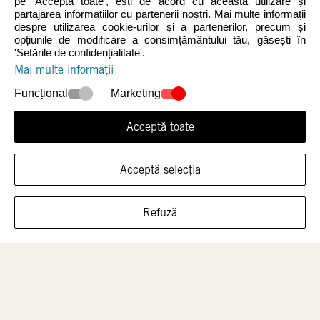
pe 'Acceptă toate', ești de acord cu această utilizare și
partajarea informațiilor cu partenerii noștri. Mai multe informații
despre utilizarea cookie-urilor și a partenerilor, precum și
opțiunile de modificare a consimțământului tău, găsești în
Noutăți
Femei
'Setările de confidențialitate'.
Mai multe informații
Funcțional
Marketing
Acceptă toate
Acceptă selecția
ARATĂ ÎNCĂLȚĂMINTEA ÎN ACEASTĂ
Bărbați
Copii
Refuză
MĂRIME