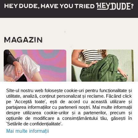
MAGAZIN
SIte-ul nostru web folosește cookie-uri pentru funcționalitate și
utilitate, analiză, conținut personalizat și reclame. Făcând click
pe 'Acceptă toate', ești de acord cu această utilizare și
partajarea informațiilor cu partenerii noștri. Mai multe informații
despre utilizarea cookie-urilor și a partenerilor, precum și
Noutăți
Femei
opțiunile de modificare a consimțământului tău, găsești în
'Setările de confidențialitate'.
Mai multe informații