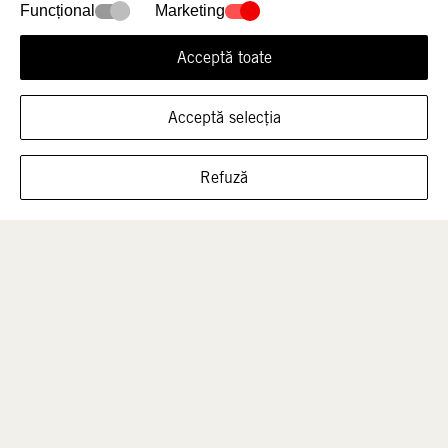
Funcțional
Marketing
Acceptă toate
Acceptă selecția
ARATĂ ÎNCĂLȚĂMINTEA ÎN ACEASTĂ
Bărbați
Copii
Refuză
MĂRIME
Reduceri