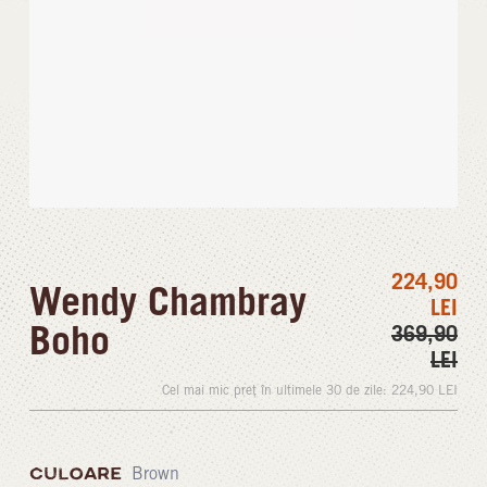
224,90
Wendy Chambray
LEI
Boho
369,90
LEI
Cel mai mic preț în ultimele 30 de zile:
224,90
LEI
CULOARE
Brown