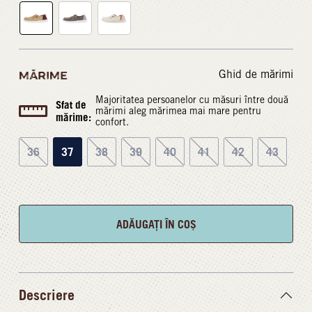
Ghid de mărimi
MĂRIME
Majoritatea persoanelor cu măsuri între două
Sfat de
mărimi aleg mărimea mai mare pentru
mărime:
confort.
36
37
38
39
40
41
42
43
ADĂUGAȚI ÎN COȘ
Descriere