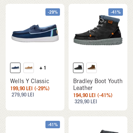
-29%
-41%
+ 1
Wells Y Classic
Bradley Boot Youth
Leather
199,90
LEI
(-29%)
279,90
LEI
194,90
LEI
(-41%)
329,90
LEI
-41%