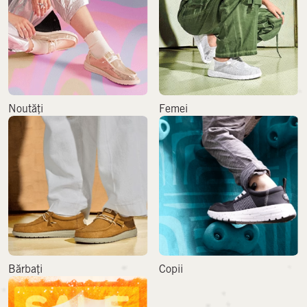
Noutăți
Femei
Bărbați
Copii