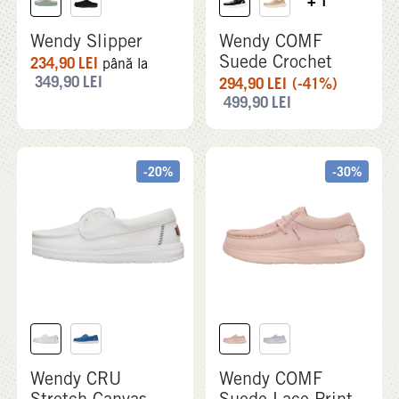
+ 1
Wendy Slipper
Wendy COMF
Suede Crochet
234,90
LEI
până la
349,90
LEI
294,90
LEI
(-41%)
499,90
LEI
-20%
-30%
Wendy CRU
Wendy COMF
Stretch Canvas
Suede Lace Print