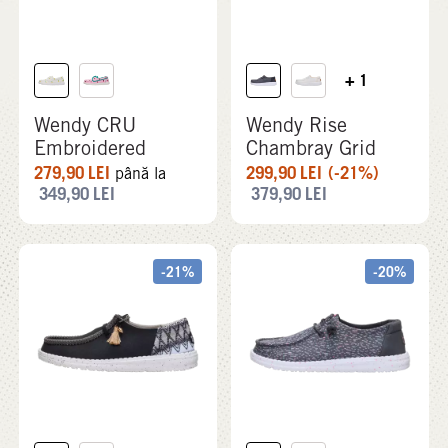
+ 1
Wendy CRU
Wendy Rise
Embroidered
Chambray Grid
279,90
LEI
299,90
LEI
(-21%)
până la
349,90
LEI
379,90
LEI
-21%
-20%