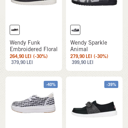
Wendy Funk
Wendy Sparkle
Embroidered Floral
Animal
264,90
LEI
(-30%)
279,90
LEI
(-30%)
379,90
LEI
399,90
LEI
-40%
-39%