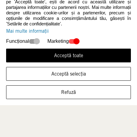
pe 'Acceptă toate', ești de acord cu această utilizare și
partajarea informațiilor cu partenerii noștri. Mai multe informații
despre utilizarea cookie-urilor și a partenerilor, precum și
opțiunile de modificare a consimțământului tău, găsești în
'Setările de confidențialitate'.
Mai multe informații
Reduceri
Funcțional
Marketing
AJUTOR
Acceptă toate
Metode de plată
Acceptă selecția
Costuri de livrare
Returnare
Refuză
Reclamații
Formular de contact
Întrebări frecvente
Tabel de mărimi