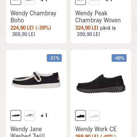
Wendy Chambray
Wendy Peak
Boho
Chambray Woven
224,90
LEI
(-39%)
324,90
LEI
până la
369,90
LEI
399,90
LEI
-21%
-40%
+ 1
Wendy Jane
Wendy Work CE
Washed Twill
269,90
LEI
(-40%)