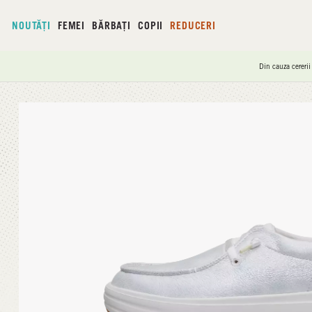
NOUTĂȚI
FEMEI
BĂRBAȚI
COPII
REDUCERI
Din cauza cererii
Acasă
/
Wendy Nova Shimmer