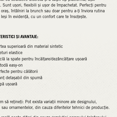
e. Sunt ușori, flexibili și ușor de împachetat. Perfecți pentru
n oraș, întâlniri la brunch sau doar pentru a-ți înviora rutina
. Ieși în evidență, cu un confort care te însoțește.
RISTICI ȘI AVANTAJE:
tea superioară din material sintetic
eturi elastice
lă la spate pentru încălțare/dezâncălțare ușoară
todă easy-on
fecte pentru călătorii
anț detașabil din spumă
lpă ușoară
m să rețineți: Pot exista variații minore ale designului,
 sau ornamentelor, din cauza diferitelor tehnici de producție.