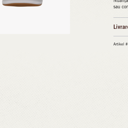
Nuanța 
sau com
Livrar
Artikel