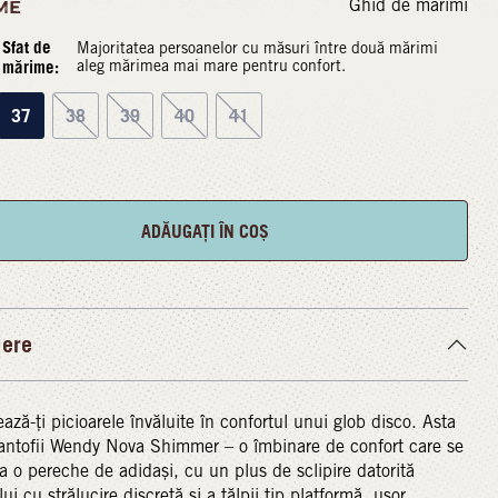
Ghid de mărimi
ME
Sfat de
Majoritatea persoanelor cu măsuri între două mărimi
mărime:
aleg mărimea mai mare pentru confort.
37
38
39
40
41
ADĂUGAȚI ÎN COȘ
iere
ază-ți picioarele învăluite în confortul unui glob disco. Asta
antofii Wendy Nova Shimmer – o îmbinare de confort care se
a o pereche de adidași, cu un plus de sclipire datorită
lui cu strălucire discretă și a tălpii tip platformă, ușor