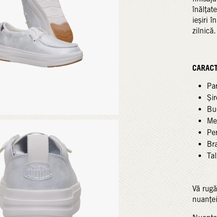
înălțat
ieșiri î
zilnică
CARACTE
Par
Șir
Buc
Me
Per
Br
Ta
Vă rugă
nuanței