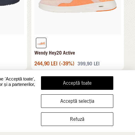
Wendy Hey2O Active
244,90
LEI
(-39%)
399,90
LEI
pe 'Acceptă toate',
Acceptă toate
r și a partenerilor,
Acceptă selecția
ARATĂ ÎNCĂLȚĂMINTEA ÎN ACEASTĂ MĂRIME
Refuză