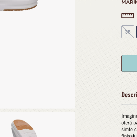
MĂRI
36
Descr
Imagine
oferă p
simte c
finisaju