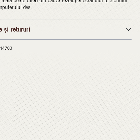
reală poate diferi din cauza rezoluției ecranului telefonului
puterului dvs.
e și retururi
 #44703