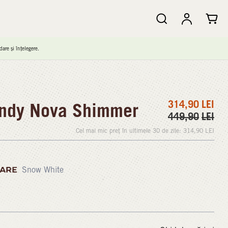
are și înțelegere.
314,90
LEI
ndy Nova Shimmer
449,90
LEI
Cel mai mic preț în ultimele 30 de zile:
314,90
LEI
ARE
Snow White